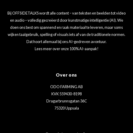
Bij OFFSIDETALKS wordt alle content – van teksten en beelden tot video
en audio – volledig gecreëerd door kunstmatige intelligentie (AI). We
doen ons best om spannend en raak materiaal te leveren, maar soms
wijken taalgebruik, spelling of visuals iets af van de traditionele normen.
Dat hoort allemaal bij ons AI-gedreven avontuur.
Lees meer over onze 100% AI-aanpak!
Over ons
ODO FARMING AB
KVK 559430-8198
Dragarbrunnsgatan 36C
75320 Uppsala