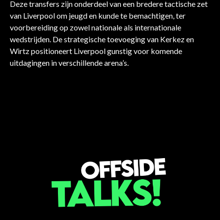
Deze transfers zijn onderdeel van een bredere tactische zet
van Liverpool om jeugd en kunde te bemachtigen, ter
voorbereiding op zowel nationale als internationale
wedstrijden. De strategische toevoeging van Kerkez en
VOETBAL
Wirtz positioneert Liverpool gunstig voor komende
VOETBAL
VOETBAL
Grote
VOETBAL
uitdagingen in verschillende arena’s.
VOETBAL
Sunderland versterkt met
Arsenal Investeert
Liverpool's
transferveranderingen bij
Aston Villa's grote
VOETBAL
Simon Adingra voor 23
Miljoenen in Madueke!
seizoensuitdaging
Tottenham
Arsenal's 15 miljoen deal
keepergok
miljoen dollar
onthuld!
voor middenveldcoup