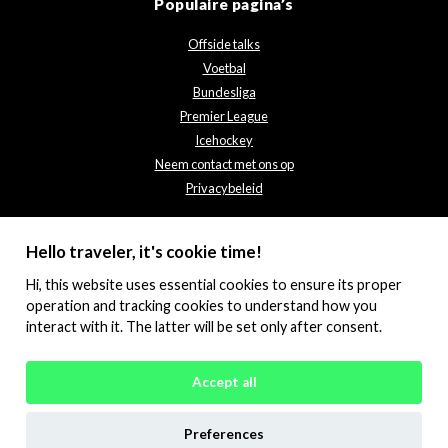
Populaire pagina’s
Offside talks
Voetbal
Bundesliga
Premier League
Icehockey
Neem contact met ons op
Privacybeleid
Hello traveler, it's cookie time!
Hi, this website uses essential cookies to ensure its proper
operation and tracking cookies to understand how you
interact with it. The latter will be set only after consent.
© 2026 Offsidetalks.com. All rights reserved.
Accept all
Engels
Duits
Zweeds
Spaans
Preferences