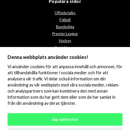
Populära sidor
Offside talks
Fotboll
Bundesliga
Premier League
Hockey
Kontakta oss
Integritetspolicy
Denna webbplats använder cookies!
Vi använder
cookies
för att anpassa innehåll och annonser, för
att tillhandahålla funktioner i sociala medier och för att
analysera vår trafik. Vi delar också information om din
användning av vår webbplats med våra sociala medier, reklam-
och analyspartners som kan kombinera den med annan
information som du har gett dem eller som de har samlat in
från din användning av deras tjänster.
© 2026 Offsidetalks.com. All rights reserved.
Jag samtycker
Engelska
Tyska
Nederländska