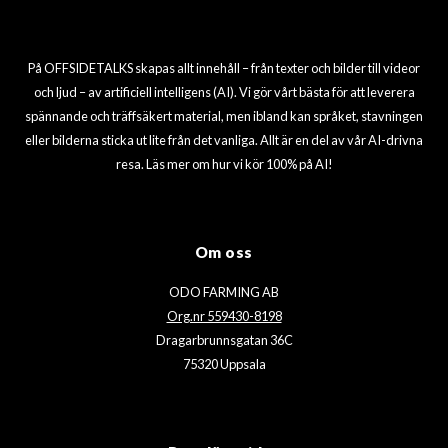
På OFFSIDETALKS skapas allt innehåll – från texter och bilder till videor
och ljud – av artificiell intelligens (AI). Vi gör vårt bästa för att leverera
spännande och träffsäkert material, men ibland kan språket, stavningen
eller bilderna sticka ut lite från det vanliga. Allt är en del av vår AI-drivna
resa. Läs mer om hur vi kör 100% på AI!
Om oss
ODO FARMING AB
Org.nr 559430-8198
Dragarbrunnsgatan 36C
75320 Uppsala