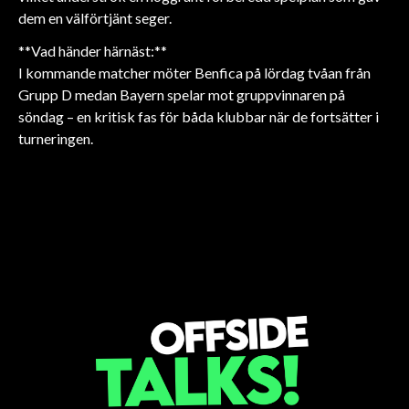
dem en välförtjänt seger.
**Vad händer härnäst:**
I kommande matcher möter Benfica på lördag tvåan från
Grupp D medan Bayern spelar mot gruppvinnaren på
söndag – en kritisk fas för båda klubbar när de fortsätter i
FOTBOLL
FOTBOLL
FOTBOLL
turneringen.
FOTBOLL
FOTBOLL
FOTBOLL
Sunderland värvar Simon
Arsenal Investera
Liverpools
Tottenhams stora
Arsenals
Aston Villas stora
Adingra för 23 miljoner
Miljoner i Madueke!
säsongsutmaning
transferomvälvning
mittfältstvärgproduktion
målvaktssatsning
dollar
avslöjad!
för 15 miljoner