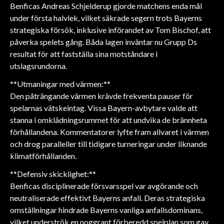
Benficas Andreas Schjelderup gjorde matchens enda mål
under första halvlek, vilket säkrade segern trots Bayerns
strategiska försök, inklusive införandet av Tom Bischof, att
påverka spelets gång. Båda lagen inväntar nu Grupp Ds
resultat för att fastställa sina motståndare i
utslagsrundorna.
**Utmaningar med värmen:**
Den påträngande värmen krävde frekventa pauser för
spelarnas vätskeintag. Vissa Bayern-avbytare valde att
stanna i omklädningsrummet för att undvika de brännheta
förhållandena. Kommentatorer lyfte fram allvaret i värmen
och drog paralleller till tidigare turneringar under liknande
klimatförhållanden.
**Defensiv skicklighet:**
Benficas disciplinerade försvarsspel var avgörande och
neutraliserade effektivt Bayerns anfall. Deras strategiska
omställningar hindrade Bayerns vanliga anfallsdominans,
vilket underströk en noggrant förberedd spelplan som gav