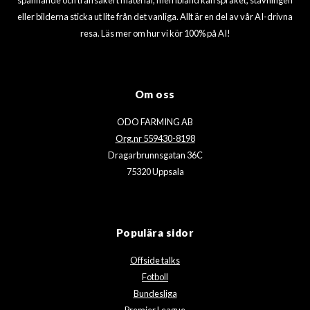
eller bilderna sticka ut lite från det vanliga. Allt är en del av vår AI-drivna
resa. Läs mer om hur vi kör 100% på AI!
Om oss
ODO FARMING AB
Org.nr 559430-8198
Dragarbrunnsgatan 36C
75320 Uppsala
Populära sidor
Offside talks
Fotboll
Bundesliga
Premier League