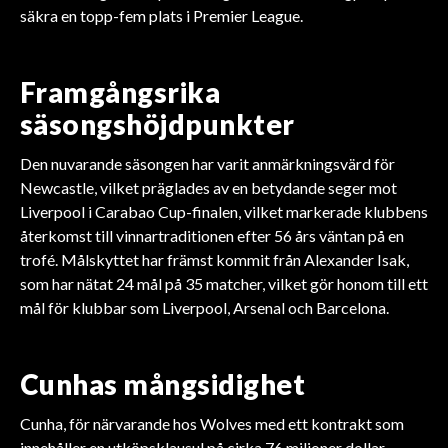
säkra en topp-fem plats i Premier League.
Framgångsrika
säsongshöjdpunkter
Den nuvarande säsongen har varit anmärkningsvärd för
Newcastle, vilket präglades av en betydande seger mot
Liverpool i Carabao Cup-finalen, vilket markerade klubbens
återkomst till vinnartraditionen efter 56 års väntan på en
trofé. Målskyttet har främst kommit från Alexander Isak,
som har nätat 24 mål på 35 matcher, vilket gör honom till ett
mål för klubbar som Liverpool, Arsenal och Barcelona.
Cunhas mångsidighet
Cunha, för närvarande hos Wolves med ett kontrakt som
innehåller en utköpsklausul på cirka 76 miljoner dollar,