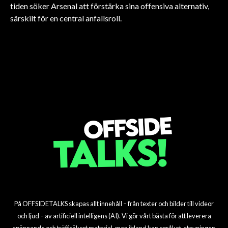
tiden söker Arsenal att förstärka sina offensiva alternativ,
FOTBOLL
FOTBOLL
FOTBOLL
särskilt för en central anfallsroll.
FOTBOLL
FOTBOLL
FOTBOLL
Sunderland värvar Simon
Arsenal Investera
Liverpools
Tottenhams stora
Arsenals
Aston Villas stora
Adingra för 23 miljoner
Miljoner i Madueke!
säsongsutmaning
transferomvälvning
mittfältstvärgproduktion
målvaktssatsning
dollar
avslöjad!
för 15 miljoner
På OFFSIDETALKS skapas allt innehåll – från texter och bilder till videor
och ljud – av artificiell intelligens (AI). Vi gör vårt bästa för att leverera
spännande och träffsäkert material, men ibland kan språket, stavningen