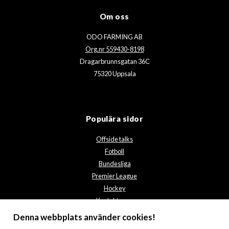
Om oss
ODO FARMING AB
Org.nr 559430-8198
Dragarbrunnsgatan 36C
75320 Uppsala
Populära sidor
Offside talks
Fotboll
Bundesliga
Premier League
Hockey
Kontakta oss
Integritetspolicy
Denna webbplats använder cookies!