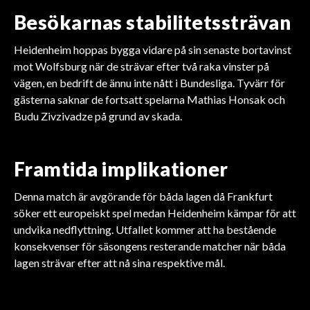
Besökarnas stabilitetssträvan
Heidenheim hoppas bygga vidare på sin senaste bortavinst
mot Wolfsburg när de strävar efter två raka vinster på
vägen, en bedrift de ännu inte nått i Bundesliga. Tyvärr för
gästerna saknar de fortsatt spelarna Mathias Honsak och
Budu Zivzivadze på grund av skada.
Framtida implikationer
Denna match är avgörande för båda lagen då Frankfurt
söker ett europeiskt spel medan Heidenheim kämpar för att
undvika nedflyttning. Utfallet kommer att ha bestående
konsekvenser för säsongens resterande matcher när båda
BUNDESLIGA
lagen strävar efter att nå sina respektive mål.
BUNDESLIGA
BUNDESLIGA
Kölns imponerande
BUNDESLIGA
Mainz's dramatiska
BUNDESLIGA
Champions League-
BUNDESLIGA
Wolfsburg säkrar seger
återkomst till Bundesliga
Florian Wirtz utlöser en