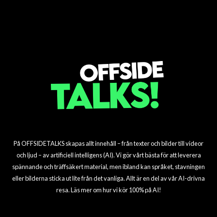
återkomst till Europa
Toppklubbar intresserade
drömmar blir verklighet
på säsongens sista dag
övergångsfeber
av fotbollsunderbarnet
På OFFSIDETALKS skapas allt innehåll – från texter och bilder till videor
och ljud – av artificiell intelligens (AI). Vi gör vårt bästa för att leverera
spännande och träffsäkert material, men ibland kan språket, stavningen
eller bilderna sticka ut lite från det vanliga. Allt är en del av vår AI-drivna
resa. Läs mer om hur vi kör 100% på AI!