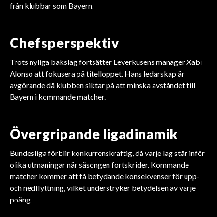
från klubbar som Bayern.
Chefsperspektiv
Trots nyliga bakslag fortsätter Leverkusens manager Xabi
Alonso att fokusera på titelloppet. Hans ledarskap är
avgörande då klubben siktar på att minska avståndet till
Bayern i kommande matcher.
Övergripande ligadinamik
Bundesliga förblir konkurrenskraftig, då varje lag står inför
olika utmaningar när säsongen fortskrider. Kommande
matcher kommer att få betydande konsekvenser för upp-
och nedflyttning, vilket understryker betydelsen av varje
FOTBOLL
FOTBOLL
FOTBOLL
poäng.
FOTBOLL
FOTBOLL
FOTBOLL
Sunderland värvar Simon
Arsenal Investera
Liverpools