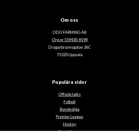
Om oss
ODO FARMING AB
Org.nr 559430-8198
Dragarbrunnsgatan 36C
75320 Uppsala
Populära sidor
Offside talks
Fotboll
Bundesliga
Premier League
Hockey
Kontakta oss
Integritetspolicy