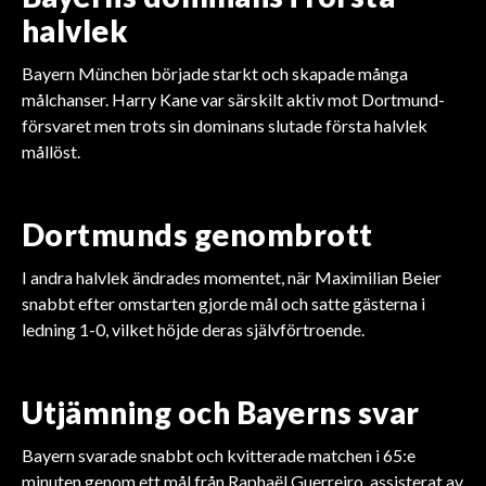
halvlek
Bayern München började starkt och skapade många
målchanser. Harry Kane var särskilt aktiv mot Dortmund-
försvaret men trots sin dominans slutade första halvlek
mållöst.
Dortmunds genombrott
I andra halvlek ändrades momentet, när Maximilian Beier
snabbt efter omstarten gjorde mål och satte gästerna i
ledning 1-0, vilket höjde deras självförtroende.
Utjämning och Bayerns svar
Bayern svarade snabbt och kvitterade matchen i 65:e
minuten genom ett mål från Raphaël Guerreiro, assisterat av