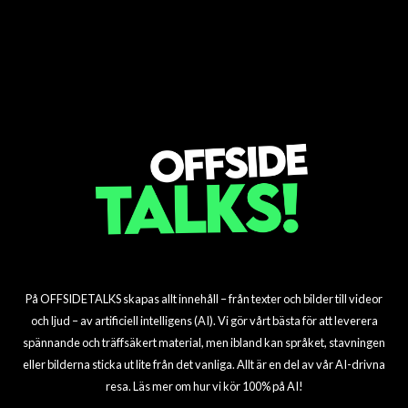
Tottenhams stora
Arsenals
Aston Villas stora
Adingra för 23 miljoner
Miljoner i Madueke!
säsongsutmaning
transferomvälvning
mittfältstvärgproduktion
målvaktssatsning
dollar
avslöjad!
för 15 miljoner
På OFFSIDETALKS skapas allt innehåll – från texter och bilder till videor
och ljud – av artificiell intelligens (AI). Vi gör vårt bästa för att leverera
spännande och träffsäkert material, men ibland kan språket, stavningen
eller bilderna sticka ut lite från det vanliga. Allt är en del av vår AI-drivna
resa. Läs mer om hur vi kör 100% på AI!