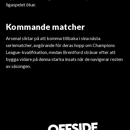
ligaspelet ökar.
Kommande matcher
Arsenal siktar på att komma tillbaka i sina nästa
seriematcher, avgörande för deras hopp om Champions
League-kvalifikation, medan Brentford strävar efter att
bygga vidare på denna starka insats när de navigerar resten
FOTBOLL
FOTBOLL
FOTBOLL
av säsongen.
FOTBOLL
FOTBOLL
FOTBOLL
Sunderland värvar Simon
Arsenal Investera
Liverpools
Tottenhams stora
Arsenals
Aston Villas stora
Adingra för 23 miljoner
Miljoner i Madueke!
säsongsutmaning
transferomvälvning
mittfältstvärgproduktion
målvaktssatsning
dollar
avslöjad!
för 15 miljoner