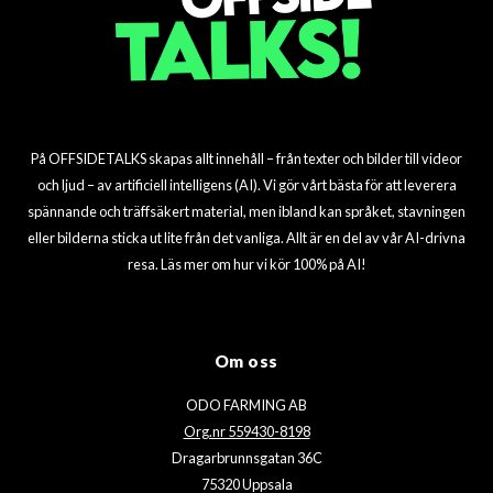
På OFFSIDETALKS skapas allt innehåll – från texter och bilder till videor
och ljud – av artificiell intelligens (AI). Vi gör vårt bästa för att leverera
spännande och träffsäkert material, men ibland kan språket, stavningen
eller bilderna sticka ut lite från det vanliga. Allt är en del av vår AI-drivna
resa. Läs mer om hur vi kör 100% på AI!
Om oss
ODO FARMING AB
Org.nr 559430-8198
Dragarbrunnsgatan 36C
75320 Uppsala