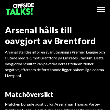
Arsenal hålls till
oavgjort av Brentford
Arsenal ställdes inför en svår utmaning i Premier League och
slutade med 1-1 mot Brentford på Emirates Stadium. Detta
oavgjorda resultat kan påverka deras titelambitioner
negativt, eftersom de fortfarande ligger bakom ligaledarna
Liverpool.
Matchöversikt
Matchen började positivt för Arsenal när Thomas Partey
gjorde mål i den 61:a minuten och verkade sätta scenen för