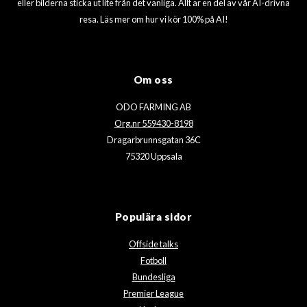
eller bilderna sticka ut lite från det vanliga. Allt är en del av vår AI-drivna
resa. Läs mer om hur vi kör 100% på AI!
Om oss
ODO FARMING AB
Org.nr 559430-8198
Dragarbrunnsgatan 36C
75320 Uppsala
Populära sidor
Offside talks
Fotboll
Bundesliga
Premier League