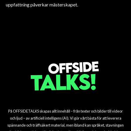
FORMEL 1
uppfattning påverkar mästerskapet.
FORMEL 1
FORMEL 1
Cadillac ser på förare
FORMEL 1
Förare kräver åtgärder
FORMEL 1
Förare kräver en röst i
FORMEL 1
Förare uppmanar FIA till
inför F1-debut
Norris förbereder sig för
för uppföranderegler
Förväntningar inför Miami
F1:s styrning
verkliga reformer
Miami Grand Prix
Grand Prix
På OFFSIDETALKS skapas allt innehåll – från texter och bilder till videor
och ljud – av artificiell intelligens (AI). Vi gör vårt bästa för att leverera
spännande och träffsäkert material, men ibland kan språket, stavningen