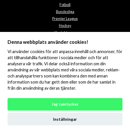
Fotboll
Bundesliga
Premier League
Hockey
Kontakta oss
Integritetspolicy
Denna webbplats använder cookies!
Vi använder
cookies
för att anpassa innehåll och annonser, för
att tillhandahålla funktioner i sociala medier och för att
analysera vår trafik. Vi delar också information om din
användning av vår webbplats med våra sociala medier, reklam-
och analyspartners som kan kombinera den med annan
information som du har gett dem eller som de har samlat in
från din användning av deras tjänster.
© 2026 Offsidetalks.com. All rights reserved.
Jag samtycker
Engelska
Tyska
Nederländska
Spanska
Inställningar