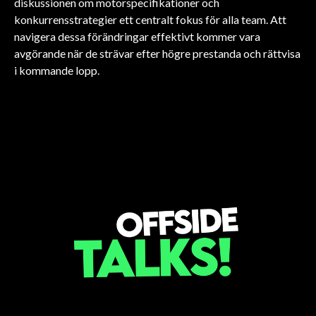
diskussionen om motorspecifikationer och
konkurrensstrategier ett centralt fokus för alla team. Att
navigera dessa förändringar effektivt kommer vara
avgörande när de strävar efter högre prestanda och rättvisa
FORMEL 1
i kommande lopp.
FORMEL 1
FORMEL 1
Cadillac ser på förare
FORMEL 1
Förare kräver åtgärder
FORMEL 1
Förare kräver en röst i
FORMEL 1
Förare uppmanar FIA till
inför F1-debut
Norris förbereder sig för
för uppföranderegler
Förväntningar inför Miami
F1:s styrning
verkliga reformer
Miami Grand Prix
Grand Prix