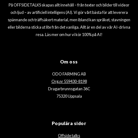
På OFFSIDETALKS skapas allt innehåll – från texter och bilder till videor
och ljud – av artificiell intelligens (AI). Vi gör vårt bästa för att leverera
spännande och träffsäkert material, men ibland kan språket, stavningen
eller bilderna sticka ut lite från det vanliga. Allt är en del av vår AI-drivna
resa. Läs mer om hur vi kör 100% på AI!
Om oss
ODO FARMING AB
Org.nr 559430-8198
Dragarbrunnsgatan 36C
75320 Uppsala
Populära sidor
Offside talks