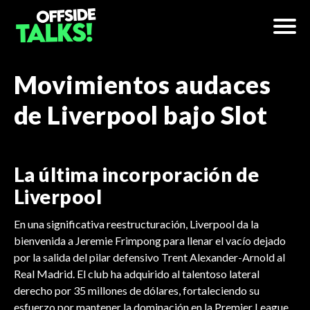
Movimientos audaces
de Liverpool bajo Slot
La última incorporación de
Liverpool
En una significativa reestructuración, Liverpool da la
bienvenida a Jeremie Frimpong para llenar el vacío dejado
por la salida del pilar defensivo Trent Alexander-Arnold al
Real Madrid. El club ha adquirido al talentoso lateral
derecho por 35 millones de dólares, fortaleciendo su
esfuerzo por mantener la dominación en la Premier League