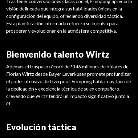
Tras tener conversaciones claras con él, Frimpong aprecia la
visión delineada que integra sus habilidades únicas en la
configuración del equipo, ofreciendo diversidad táctica.
Esta planificación informada refuerza su impulso para
prosperar y evolucionar en la atmósfera competitiva.
Bienvenido talento Wirtz
Además, el traspaso récord de *146 millones de dólares de
Florian Wirtz desde Bayer Leverkusen promete profundizar
el poder ofensivo de Liverpool. Frimpong habla muy bien de
la dedicación y excelencia técnica de su ex compañero,
creyendo que Wirtz tendrá un impacto significativo junto a
él.
Evolución táctica