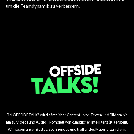
FUSSBALL
FUSSBALL
FUSSBALL
um die Teamdynamik zu verbessern.
FUSSBALL
FUSSBALL
Sunderland verpflichtet
Arsenal investiert
Liverpools saisonale
Tottenhams große
Aston Villas große
FUSSBALL
Simon Adingra für 23
Millionen in Madueke!
Herausforderung
Transfer-Offensive
Arsenals 15-Million-
Torwartwette
Millionen Dollar
enthüllt!
Dollar-Mittelfeldcoup
Bei OFFSIDETALKS wird sämtlicher Content – von Texten und Bildern bis
hin zu Videos und Audio – komplett von künstlicher Intelligenz (KI) erstellt.
Wir geben unser Bestes, spannendes und treffendes Material zu liefern,