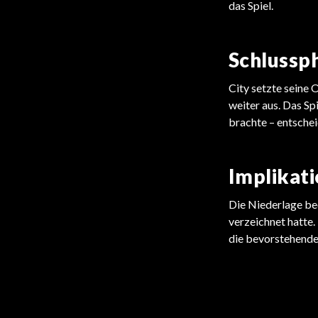
das Spiel.
Schlussp
City setzte seine 
weiter aus. Das Sp
brachte – entsche
Implikati
Die Niederlage bed
verzeichnet hatte. 
die bevorstehenden
PREMIER LEAGUE
PREMIER LEAGUE
Van Dijk feiert Titelgewinn trotz
Stars fehlen im Rampenlicht
Alexander-Arnolds Abschied