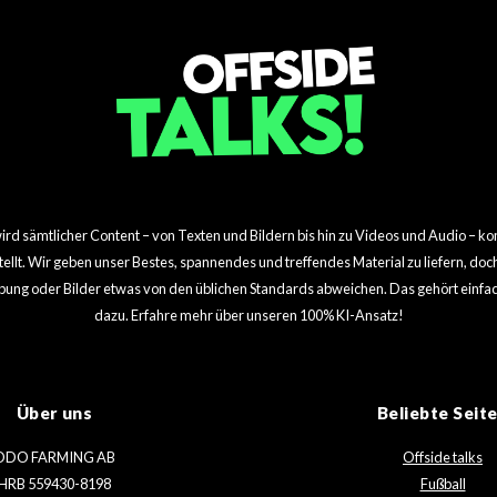
d sämtlicher Content – von Texten und Bildern bis hin zu Videos und Audio – kom
rstellt. Wir geben unser Bestes, spannendes und treffendes Material zu liefern, do
bung oder Bilder etwas von den üblichen Standards abweichen. Das gehört einfac
dazu. Erfahre mehr über unseren 100% KI-Ansatz!
Über uns
Beliebte Seit
ODO FARMING AB
Offside talks
HRB 559430-8198
Fußball