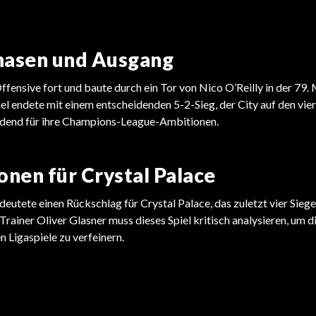
hasen und Ausgang
Offensive fort und baute durch ein Tor von Nico O’Reilly in der 79.
iel endete mit einem entscheidenden 5-2-Sieg, der City auf den vie
idend für ihre Champions-League-Ambitionen.
onen für Crystal Palace
eutete einen Rückschlag für Crystal Palace, das zuletzt vier Siege 
Trainer Oliver Glasner muss dieses Spiel kritisch analysieren, um d
 Ligaspiele zu verfeinern.
PREMIER LEAGUE
PREMIER LEAGUE
Garnachos drastische United-
Salah dominiert Premier League-
Offenbarung
Auszeichnungen