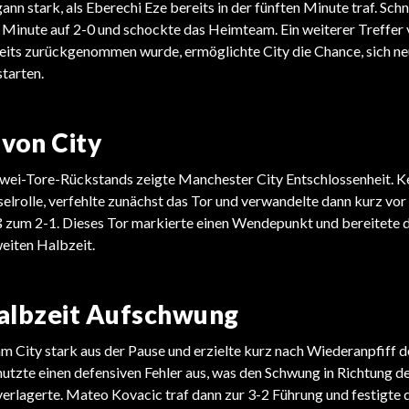
ann stark, als Eberechi Eze bereits in der fünften Minute traf. Schn
. Minute auf 2-0 und schockte das Heimteam. Ein weiterer Treffer 
its zurückgenommen wurde, ermöglichte City die Chance, sich ne
starten.
von City
zwei-Tore-Rückstands zeigte Manchester City Entschlossenheit. K
sselrolle, verfehlte zunächst das Tor und verwandelte dann kurz vor
ß zum 2-1. Dieses Tor markierte einen Wendepunkt und bereitete 
eiten Halbzeit.
albzeit Aufschwung
m City stark aus der Pause und erzielte kurz nach Wiederanpfiff d
zte einen defensiven Fehler aus, was den Schwung in Richtung d
rlagerte. Mateo Kovacic traf dann zur 3-2 Führung und festigte d