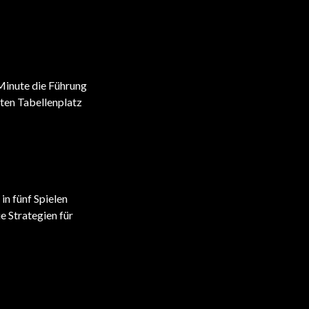
 Minute die Führung
rten Tabellenplatz
in fünf Spielen
ie Strategien für
PREMIER LEAGUE
PREMIER LEAGUE
Hochkarätige Transfers bedrohen
Barcelona zielt auf Premier League-
die Premier League
Stars