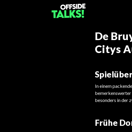
De Bruy
Citys A
Spielüber
In einem packende
bemerkenswerter S
besonders in der 
Frühe Do