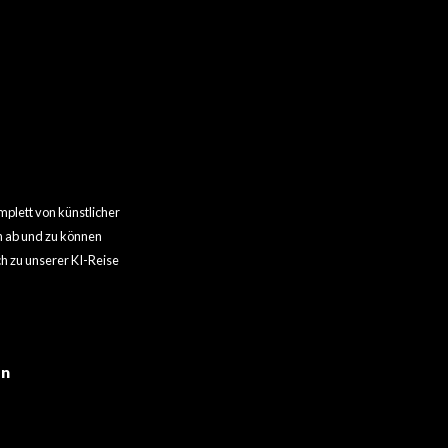
plett von künstlicher
ch ab und zu können
h zu unserer KI-Reise
en