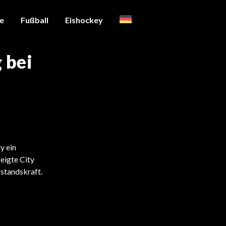
te
Fußball
Eishockey
 bei
y ein
eigte City
standskraft.