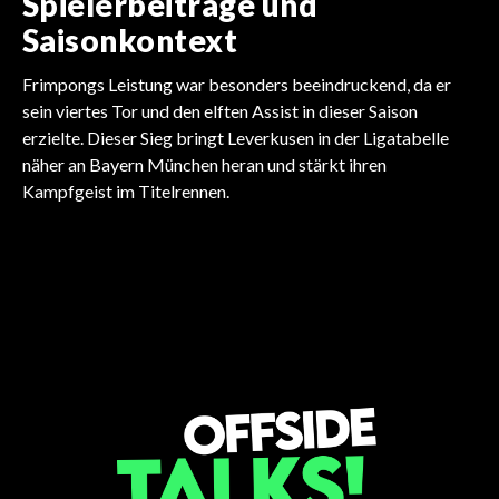
Spielerbeiträge und
Saisonkontext
Frimpongs Leistung war besonders beeindruckend, da er
sein viertes Tor und den elften Assist in dieser Saison
erzielte. Dieser Sieg bringt Leverkusen in der Ligatabelle
BUNDESLIGA
näher an Bayern München heran und stärkt ihren
Kölns atemberaubendes
Kampfgeist im Titelrennen.
BUNDESLIGA
BUNDESLIGA
Comeback in der
BUNDESLIGA
Mainzs dramatisches
BUNDESLIGA
Champions-League-
BUNDESLIGA
Wolfsburg sichert sich
Bundesliga
Florian Wirtz entfacht
europäisches Comeback
Top-Clubs im Blick auf das
Träume werden wahr
Sieg am letzten Spieltag
Transferfieber
Fußballtalent