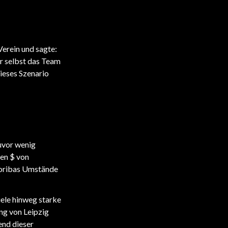
erein und sagte:
er selbst das Team
dieses Szenario
zuvor wenig
nen $ von
Moribas Umstände
iele hinweg starke
ng von Leipzig
end dieser