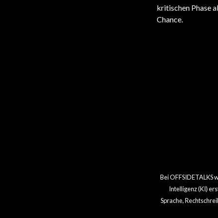
kritischen Phase a
Chance.
BUNDESLIGA
BUNDESLIGA
Kölns atemberaubendes Comeback
Wolfsburg sichert sich Sieg am
in der Bundesliga
letzten Spieltag
Bei OFFSIDETALKS wir
Intelligenz (KI) e
Sprache, Rechtschrei