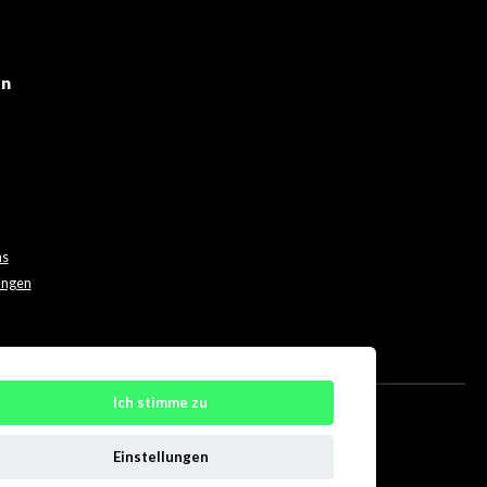
en
ns
ungen
Ich stimme zu
Einstellungen
h