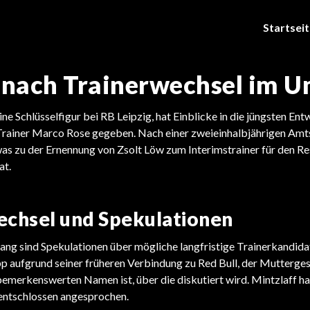
Startsei
g nach Trainerwechsel im 
eine Schlüsselfigur bei RB Leipzig, hat Einblicke in die jüngsten En
ainer Marco Rose gegeben. Nach einer zweieinhalbjährigen Amts
was zu der Ernennung von Zsolt Löw zum Interimstrainer für den Re
at.
echsel und Spekulationen
g sind Spekulationen über mögliche langfristige Trainerkandida
p aufgrund seiner früheren Verbindung zu Red Bull, der Mutterges
 bemerkenswerten Namen ist, über die diskutiert wird. Mintzlaff h
 entschlossen angesprochen.