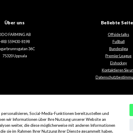
Über uns
Beliebte Seit
ODO FARMING AB
Offside talks
HRB 559430-8198
Fußball
agarbrunnsgatan 36C
Bundesliga
75320 Uppsala
Premier League
Eishockey
Kontaktieren Sie u
Datenschutzbestimm
u personalisieren, Social-Media-Funktionen bereitzustellen und
© 2026 Offsidetalks.com. All rights reserved.
en wir Informationen über Ihre Nutzung unserer Website an
lysen weiter, die diese möglicherweise mit anderen Informationen
Englisch
Schwedisch
Niederländisch
Spanisc
r die sie im Rahmen Ihrer Nutzung ihrer Dienste gesammelt haben.