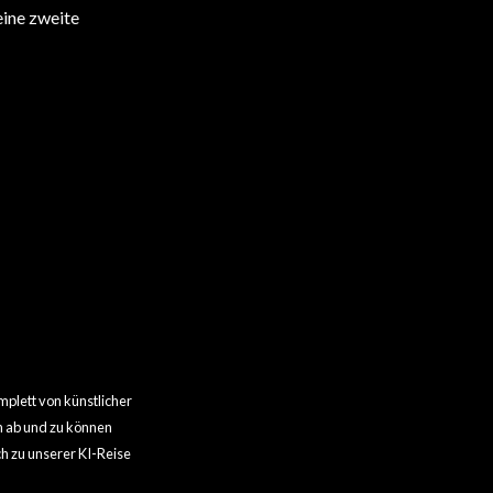
eine zweite
BUNDESLIGA
BUNDESLIGA
Champions-League-Träume werden
Top-Clubs im Blick auf das
wahr
Fußballtalent
plett von künstlicher
ch ab und zu können
h zu unserer KI-Reise