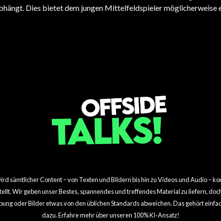
bhängt. Dies bietet dem jungen Mittelfeldspieler möglicherweise 
BUNDESLIGA
BUNDESLIGA
Mainzs dramatisches europäisches
Florian Wirtz entfacht
Comeback
Transferfieber
d sämtlicher Content – von Texten und Bildern bis hin zu Videos und Audio – kom
rstellt. Wir geben unser Bestes, spannendes und treffendes Material zu liefern, do
bung oder Bilder etwas von den üblichen Standards abweichen. Das gehört einfac
dazu. Erfahre mehr über unseren 100% KI-Ansatz!