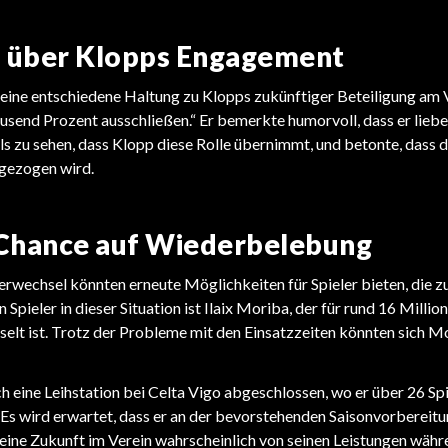
f über Klopps Engagement
eine entschiedene Haltung zu Klopps zukünftiger Beteiligung am V
ausend Prozent ausschließen.“ Er bemerkte humorvoll, dass er lieb
als zu sehen, dass Klopp diese Rolle übernimmt, und betonte, dass 
 gezogen wird.
Chance auf Wiederbelebung
erwechsel könnten erneute Möglichkeiten für Spieler bieten, die 
in Spieler in dieser Situation ist Ilaix Moriba, der für rund 16 Millio
elt ist. Trotz der Probleme mit den Einsatzzeiten könnten sich 
h eine Leihstation bei Celta Vigo abgeschlossen, wo er über 26 Sp
 Es wird erwartet, dass er an der bevorstehenden Saisonvorbereitu
eine Zukunft im Verein wahrscheinlich von seinen Leistungen währ