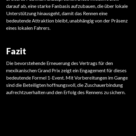
darauf ab, eine starke Fanbasis aufzubauen, die über lokale
Unterstützung hinausgeht, damit das Rennen eine
bedeutende Attraktion bleibt, unabhängig von der Präsenz
eines lokalen Fahrers.
Fazit
Die bevorstehende Erneuerung des Vertrags für den
mexikanischen Grand Prix zeigt ein Engagement für dieses
bedeutende Formel 1-Event. Mit Vorbereitungen im Gange
FORMEL 1
sind die Beteiligten hoffnungsvoll, die Zuschauerbindung
FORMEL 1
FORMEL 1
Fahrer fordern
aufrechtzuerhalten und den Erfolg des Rennens zu sichern.
Fahrer fordern
Cadillac verfolgt Fahrer
FORMEL 1
Maßnahmen bei
FORMEL 1
Mitspracherecht in der
FORMEL 1
Fahrer drängen auf echte
für F1-Debüt
Norris bereitet sich auf
Verhaltensregeln
Vorfreude auf den Miami
F1-Governance
Reformen in der FIA
den Miami Grand Prix vor
Grand Prix