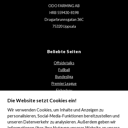
ODO FARMING AB
HRB 559430-8198
Dragarbrunnsgatan 36C
75320 Uppsala
Beliebte Seiten
Offside talks
Fußball
Bundesliga
Premier League
Eishockey
Kontaktieren Sie uns
Die Website setzt Cookies ein!
Datenschutzbestimmungen
Wir verwenden
Cookies
, um Inhalte und Anzeigen zu
personalisieren, Social-Media-Funktionen bereitzustellen und
unseren Datenverkehr zu analysieren. Außerdem geben wir
Informationen über Ihre Nutzung unserer Website an unsere