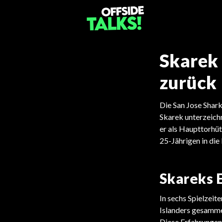
Skarek 
zurück
Die San Jose Shark
Skarek unterzeichn
er als Haupttorhü
25-Jährigen in di
Skareks 
In sechs Spielzeit
Islanders gesamme
Diese Erfahrungen 