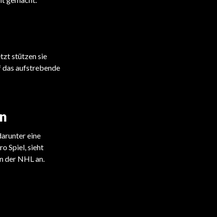
tzt stützen sie
f das aufstrebende
n
arunter eine
o Spiel, sieht
in der NHL an.
EISHOCKEY
EISHOCKEY
17-jähriges Eishockey-Talent wählt
Die vielbeachtete Wahl eines Top-
College!
Prospects