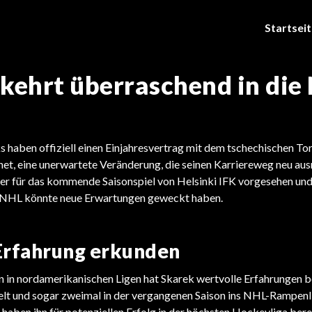
Startsei
kehrt überraschend in die
s haben offiziell einen Einjahresvertrag mit dem tschechischen To
et, eine unerwartete Veränderung, die seinen Karriereweg neu aus
ter für das kommende Saisonspiel von Helsinki IFK vorgesehen un
e NHL könnte neue Erwartungen geweckt haben.
Erfahrung erkunden
en in nordamerikanischen Ligen hat Skarek wertvolle Erfahrungen 
lt und sogar zweimal in der vergangenen Saison ins NHL-Rampenli
haben ihn für potenziellen Erfolg in der höchsten Hockeyliga bere