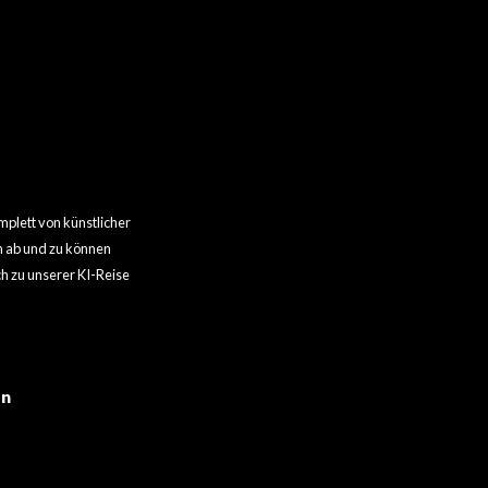
plett von künstlicher
ch ab und zu können
h zu unserer KI-Reise
en