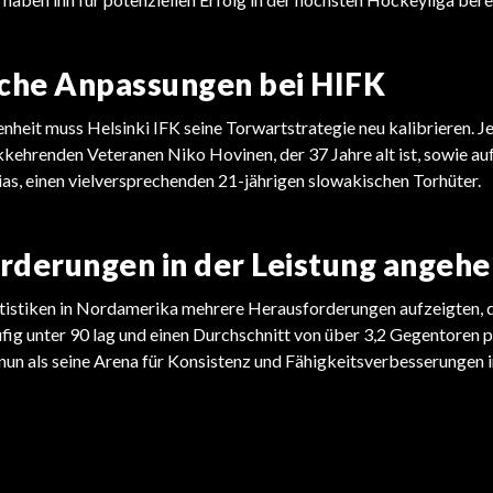
sche Anpassungen bei HIFK
heit muss Helsinki IFK seine Torwartstrategie neu kalibrieren. Je
kkehrenden Veteranen Niko Hovinen, der 37 Jahre alt ist, sowie au
lias, einen vielversprechenden 21-jährigen slowakischen Torhüter.
rderungen in der Leistung angehe
tistiken in Nordamerika mehrere Herausforderungen aufzeigten, d
fig unter 90 lag und einen Durchschnitt von über 3,2 Gegentoren pr
nun als seine Arena für Konsistenz und Fähigkeitsverbesserungen 
EISHOCKEY
EISHOCKEY
NHL enthüllt bahnbrechendes
NHL Free Agency fällt Bomben
Abkommen