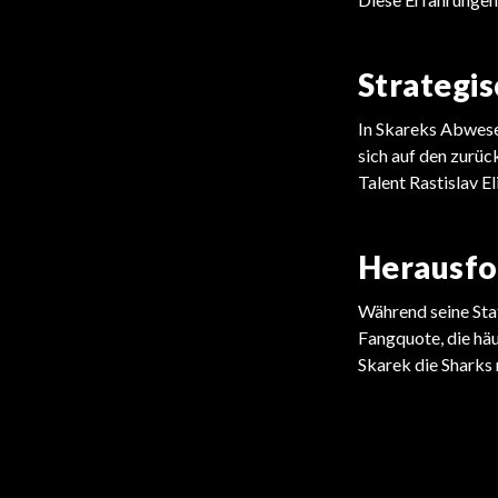
Strategi
In Skareks Abwesen
sich auf den zurüc
Talent Rastislav E
Herausfo
Während seine Sta
Fangquote, die häu
Skarek die Sharks 
EISHOCKEY
EISHOCKEY
Skarek kehrt überraschend in die
Ovechkin übertrifft Gretzkys
NHL zurück
Rekord