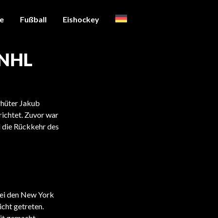
te
Fußball
Eishockey
 NHL
rhüter Jakub
richtet. Zuvor war
d die Rückkehr des
bei den New York
cht getreten.
it gemacht.